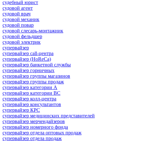
судебный юрист
судовой агент
судовой врач
судовой механик
судовой повар
судовой слесарь-монтажник
судовой фельдшер
судовой электрик
супервайзер
супервайзер call-центра
супервайзер (HoReCa)
супервайзер банкетной службы
супервайзер горничных
супервайзер группы магазинов
супервайзер группы продаж
супервайзер категории A
супервайзер категории BC
супервайзер колл-центра
супервайзер консультантов
супервайзер КРС
супервайзер медицинских представителей
супервайзер мерчендайзеров
супервайзер номерного фонда
супервайзер отдела оптовых продаж
супервайзер отдела продаж