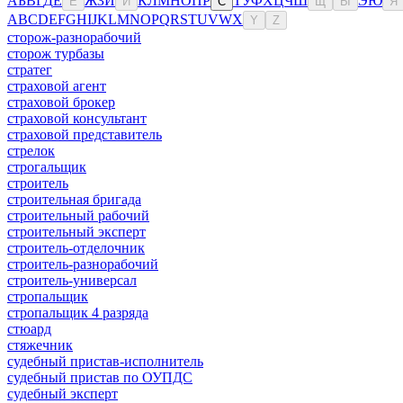
А
Б
В
Г
Д
Е
Ж
З
И
К
Л
М
Н
О
П
Р
Т
У
Ф
Х
Ц
Ч
Ш
Э
Ю
Ё
Й
С
Щ
Ы
Я
A
B
C
D
E
F
G
H
I
J
K
L
M
N
O
P
Q
R
S
T
U
V
W
X
Y
Z
сторож-разнорабочий
сторож турбазы
стратег
страховой агент
страховой брокер
страховой консультант
страховой представитель
стрелок
строгальщик
строитель
строительная бригада
строительный рабочий
строительный эксперт
строитель-отделочник
строитель-разнорабочий
строитель-универсал
стропальщик
стропальщик 4 разряда
стюард
стяжечник
судебный пристав-исполнитель
судебный пристав по ОУПДС
судебный эксперт