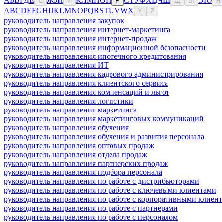
А
Б
В
Г
Д
Е
Ж
З
И
К
Л
М
Н
О
П
С
Т
У
Ф
Х
Ц
Ч
Ш
Э
Ю
Ё
Й
Р
Щ
Ы
Я
A
B
C
D
E
F
G
H
I
J
K
L
M
N
O
P
Q
R
S
T
U
V
W
X
Y
Z
руководитель направления закупок
руководитель направления интернет-маркетинга
руководитель направления интернет-продаж
руководитель направления информационной безопасности
руководитель направления ипотечного кредитования
руководитель направления ИТ
руководитель направления кадрового администрирования
руководитель направления клиентского сервиса
руководитель направления компенсаций и льгот
руководитель направления логистики
руководитель направления маркетинга
руководитель направления маркетинговых коммуникаций
руководитель направления обучения
руководитель направления обучения и развития персонала
руководитель направления оптовых продаж
руководитель направления отдела продаж
руководитель направления партнерских продаж
руководитель направления подбора персонала
руководитель направления по работе с дистрибьюторами
руководитель направления по работе с ключевыми клиентами
руководитель направления по работе с корпоративными клиен
руководитель направления по работе с партнерами
руководитель направления по работе с персоналом