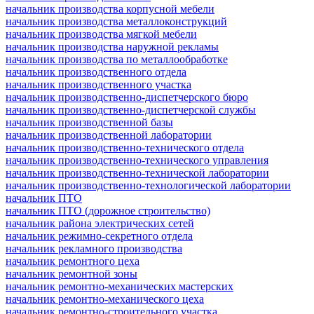
начальник производства корпусной мебели
начальник производства металлоконструкций
начальник производства мягкой мебели
начальник производства наружной рекламы
начальник производства по металлообработке
начальник производственного отдела
начальник производственного участка
начальник производственно-диспетчерского бюро
начальник производственно-диспетчерской службы
начальник производственной базы
начальник производственной лаборатории
начальник производственно-технического отдела
начальник производственно-технического управления
начальник производственно-технической лаборатории
начальник производственно-технологической лаборатории
начальник ПТО
начальник ПТО (дорожное строительство)
начальник района электрических сетей
начальник режимно-секретного отдела
начальник рекламного производства
начальник ремонтного цеха
начальник ремонтной зоны
начальник ремонтно-механических мастерских
начальник ремонтно-механического цеха
начальник ремонтно-строительного участка