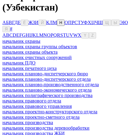
(Узбекистан)
А
Б
В
Г
Д
Е
Ж
З
И
К
Л
М
О
П
Р
С
Т
У
Ф
Х
Ц
Ч
Ш
Э
Ю
Ё
Й
Н
Щ
Ы
#
Я
A
B
C
D
E
F
G
H
I
J
K
L
M
N
O
P
Q
R
S
T
U
V
W
X
Y
Z
начальник охраны
начальник охраны группы объектов
начальник охраны объекта
начальник очистных сооружений
начальник ПДО
начальник печатного цеха
начальник планово-диспетчерского бюро
начальник планово-диспетчерского отдела
начальник планово-производственного отдела
начальник планово-экономического отдела
начальник полиграфического производства
начальник правового отдела
начальник правового управления
начальник проектно-конструкторского отдела
начальник проектно-сметного отдела
начальник производства
начальник производства деревообработки
начальник производства ЖБИ