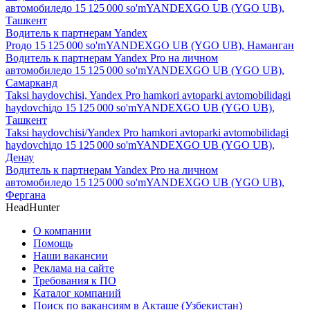
автомобиле
до
15 125 000
so'm
YANDEXGO UB (YGO UB),
Ташкент
Водитель к партнерам Yandex
Pro
до
15 125 000
so'm
YANDEXGO UB (YGO UB), Наманган
Водитель к партнерам Yandex Pro на личном
автомобиле
до
15 125 000
so'm
YANDEXGO UB (YGO UB),
Самарканд
Taksi haydovchisi, Yandex Pro hamkori avtoparki avtomobilidagi
haydovchi
до
15 125 000
so'm
YANDEXGO UB (YGO UB),
Ташкент
Taksi haydovchisi/Yandex Pro hamkori avtoparki avtomobilidagi
haydovchi
до
15 125 000
so'm
YANDEXGO UB (YGO UB),
Денау
Водитель к партнерам Yandex Pro на личном
автомобиле
до
15 125 000
so'm
YANDEXGO UB (YGO UB),
Фергана
HeadHunter
О компании
Помощь
Наши вакансии
Реклама на сайте
Требования к ПО
Каталог компаний
Поиск по вакансиям в Акташе (Узбекистан)